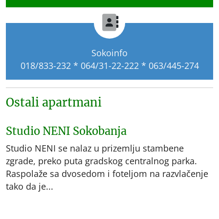
Sokoinfo
018/833-232 * 064/31-22-222 * 063/445-274
Ostali apartmani
Studio NENI Sokobanja
Studio NENI se nalaz u prizemlju stambene
zgrade, preko puta gradskog centralnog parka.
Raspolaže sa dvosedom i foteljom na razvlačenje
tako da je...