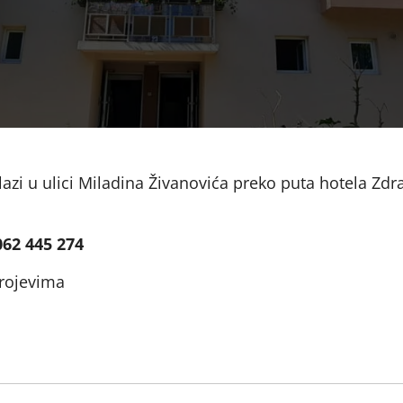
azi u ulici Miladina Živanovića preko puta hotela Zdr
062 445 274
brojevima