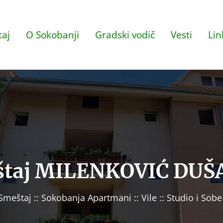
aj
O Sokobanji
Gradski vodič
Vesti
Lin
štaj MILENKOVIĆ DUŠ
meštaj :: Sokobanja Apartmani :: Vile :: Studio i Sob