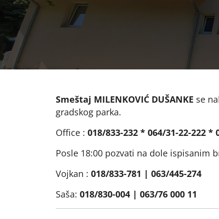
Smeštaj MILENKOVIĆ DUŠANKE
se nal
gradskog parka.
Office :
018/833-232 * 064/31-22-222 * 
Posle 18:00 pozvati na dole ispisanim 
Vojkan :
018/833-781 | 063/445-274
Saša:
018/830-004 | 063/76 000 11