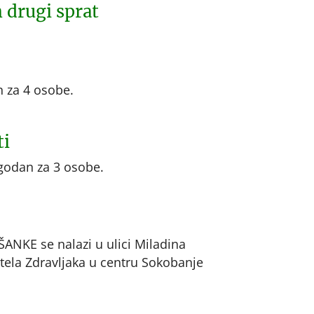
 drugi sprat
 za 4 osobe.
ti
godan za 3 osobe.
NKE se nalazi u ulici Miladina
tela Zdravljaka u centru Sokobanje