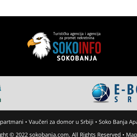
apartmani
•
Vaučeri za domor u Srbiji
•
Soko Banja Ap
ght © 2022 sokobanja.com. All Rights Reserved •
Map