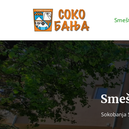
Smešt
Sme
Sokobanja S