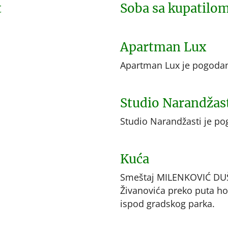
t
Soba sa kupatilom
Apartman Lux
Apartman Lux je pogodan
Studio Narandžas
Studio Narandžasti je po
Kuća
Smeštaj MILENKOVIĆ DUŠA
Živanovića preko puta ho
ispod gradskog parka.