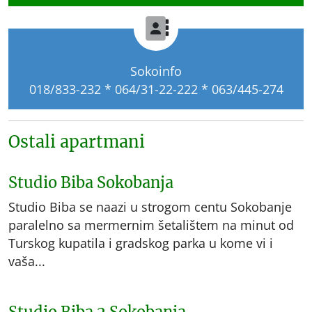
Sokoinfo
018/833-232 * 064/31-22-222 * 063/445-274
Ostali apartmani
Studio Biba Sokobanja
Studio Biba se naazi u strogom centu Sokobanje
paralelno sa mermernim šetalištem na minut od
Turskog kupatila i gradskog parka u kome vi i
vaša...