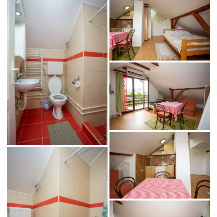
img-
6477090c772d0cf5799959022417
v
img-
bce6f36ba05dfbd5bdcbccc5a5ea-
v
img-
a49e22dcc6c68b77664ca3bfab22
v
img-
c4f0912a0e2aa9e955dcecbe2375
v
img-