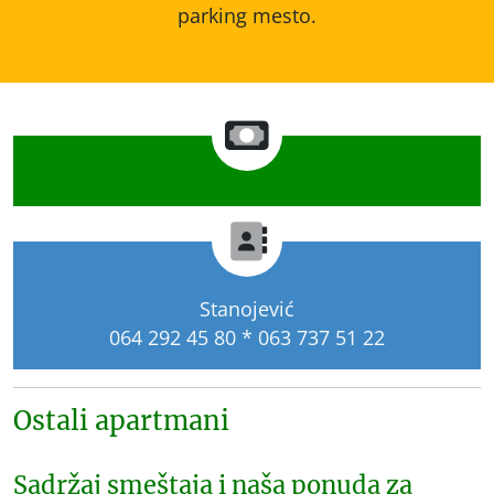
parking mesto.
Stanojević
064 292 45 80 * 063 737 51 22
Ostali apartmani
Sadržaj smeštaja i naša ponuda za