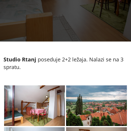
Studio Rtanj
poseduje 2+2 ležaja. Nalazi se na 3
spratu.
img-
img-
2342f2a92ed016d5ca38bb5221e4-
9d675020b47c2ee134d54718ff13
v
v