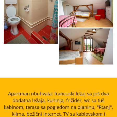
img-
e9972cbd4c6c60b5408529b31d3b-
f5bb352ed3b98caa2a5bc11f6a5e
v
v
img-
fc15b00152d6189d261b9a50bee6
v
Apartman obuhvata: francuski ležaj sa još dva
dodatna ležaja, kuhinja, frižider, wc sa tuš
kabinom, terasa sa pogledom na planinu, "Rtanj",
klima, bežični internet, TV sa kablovskom i