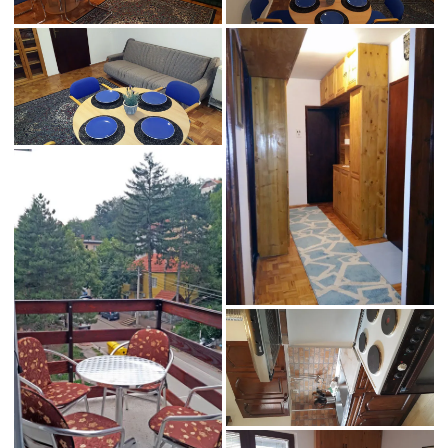
4
5
12
7