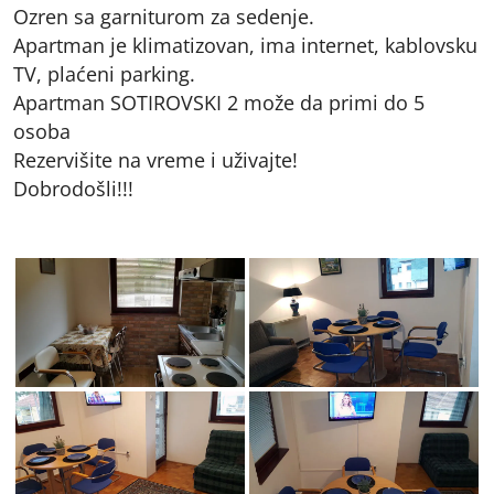
Ozren sa garniturom za sedenje.
Apartman je klimatizovan, ima internet, kablovsku
TV, plaćeni parking.
Apartman SOTIROVSKI 2 može da primi do 5
osoba
Rezervišite na vreme i uživajte!
Dobrodošli!!!
6
1
2
3