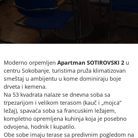
Moderno orpemljen
Apartman SOTIROVSKI 2
u
centru Sokobanje, turistima pruža klimatizovan
smeštaj u ambijentu u kome dominiraju boje
drveta i kemena.
Na 53 kvadrata nalaze se dnevna soba sa
trpezarijom i velikom terasom (kauč i „mojca“
ležaj), spavaća soba sa francuskim ležajem,
kompletno opremljena kuhinja koja je posebno
odvojena, hodnik I kupatilo.
Obe sobe imaju terase sa predivnim pogledom na