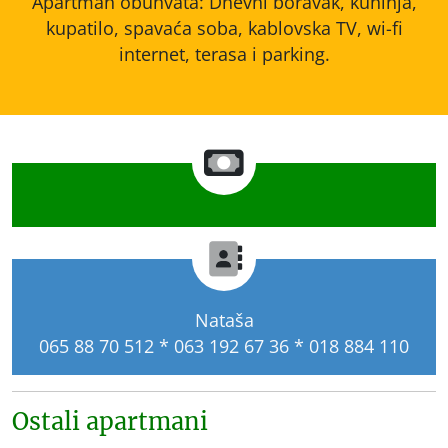
Apartman obuhvata: Dnevni boravak, kuhinja,
kupatilo, spavaća soba, kablovska TV, wi-fi
internet, terasa i parking.
Nataša
065 88 70 512 * 063 192 67 36 * 018 884 110
Ostali apartmani