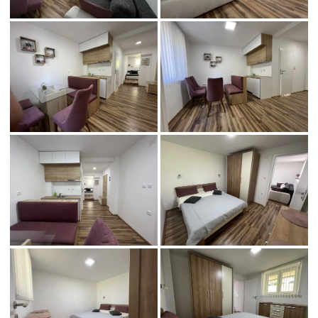
radivojevic_4-3
radivojevic_4-4
radivojevic_4-5
radivojevic_4-6
radivojevic_4-7
radivojevic_4-8