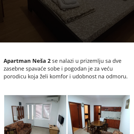
Apartman Neša 2
se nalazi u prizemlju sa dve
zasebne spavaće sobe i pogodan je za veću
porodicu koja želi komfor i udobnost na odmoru.
nesa_2-
nesa_2-1