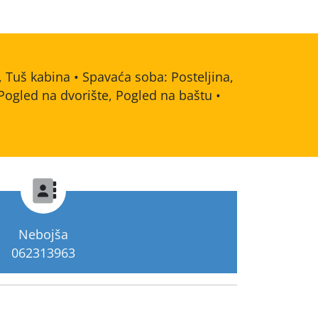
i, Tuš kabina • Spavaća soba: Posteljina,
Pogled na dvorište, Pogled na baštu •
Nebojša
062313963