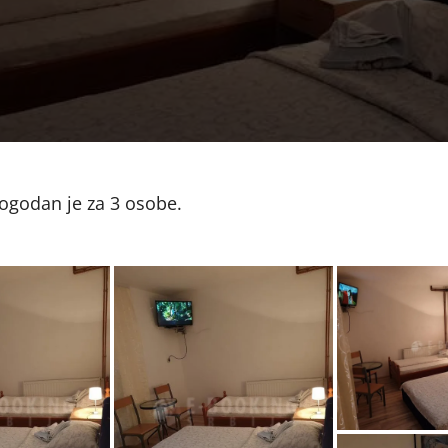
pogodan je za 3 osobe.
18505
576691
185057669