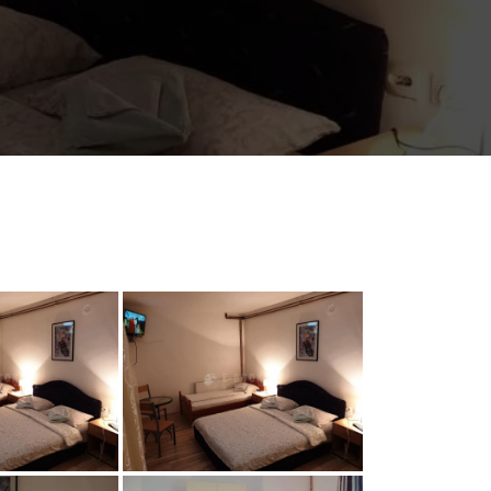
76831
185057683