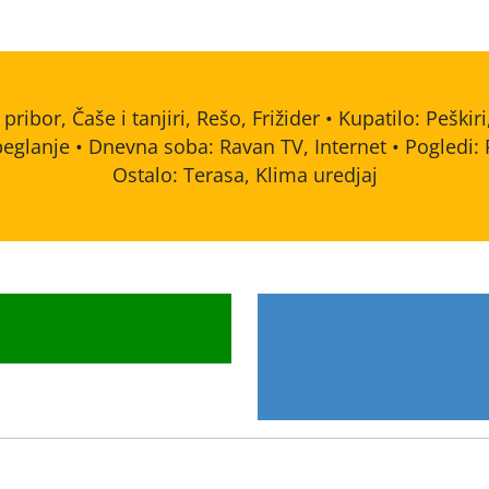
ibor, Čaše i tanjiri, Rešo, Frižider • Kupatilo: Peškir
glanje • Dnevna soba: Ravan TV, Internet • Pogledi: 
Ostalo: Terasa, Klima uredjaj