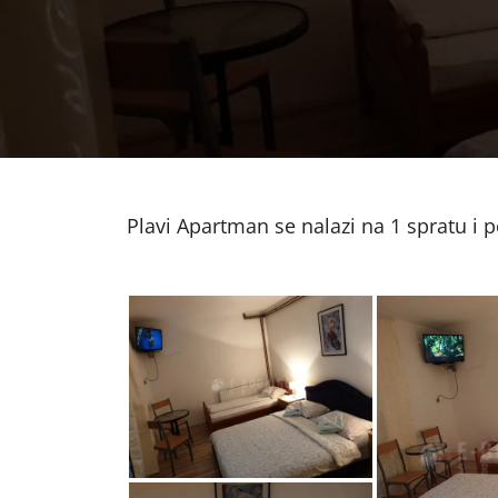
Plavi Apartman se nalazi na 1 spratu i 
185057630
1850