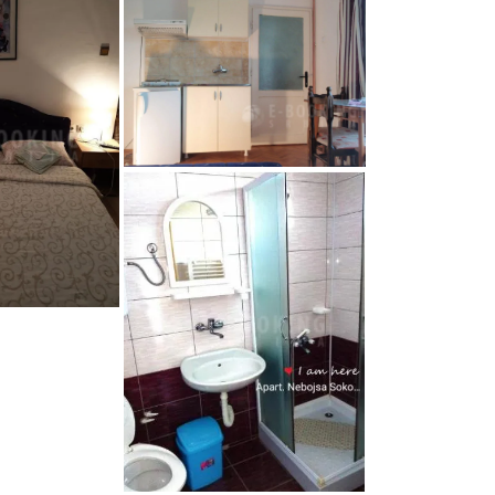
21778654
57688
screenshot2