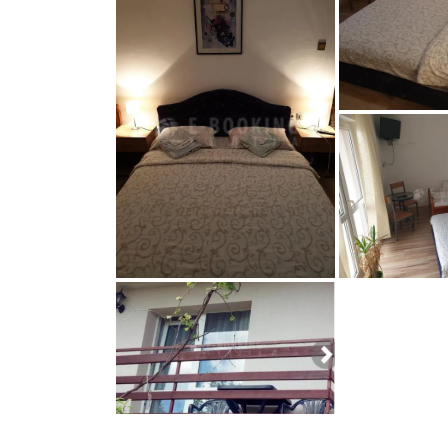
1850576881
1850
screenshot222n