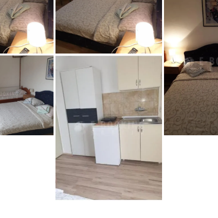
1850
57694
screenshot_5