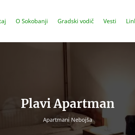
aj
O Sokobanji
Gradski vodič
Vesti
Lin
Plavi Apartman
Apartmani Nebojša