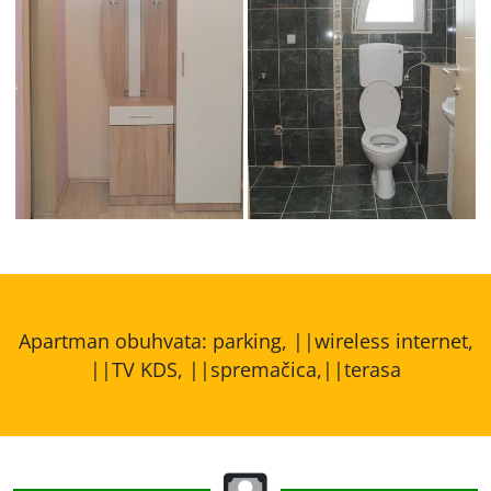
Apartman obuhvata: parking, ||wireless internet,
||TV KDS, ||spremačica,||terasa