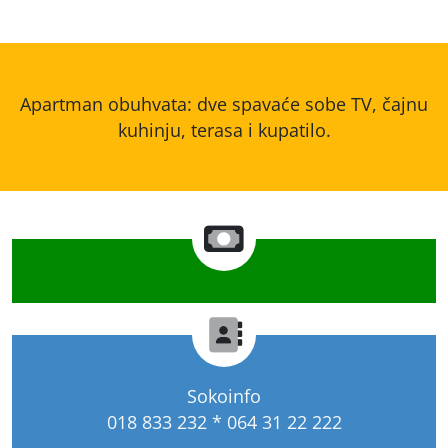
Apartman obuhvata: dve spavaće sobe TV, čajnu
kuhinju, terasa i kupatilo.
Sokoinfo
018 833 232 * 064 31 22 222