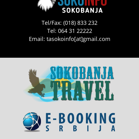
Tel/Fax: (018) 833 232
Tel: 064 31 22222
Email: tasokoinfo[at]gmail.com