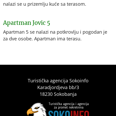
nalazi se u prizemlju kuće sa terasom.
Apartman Jovic 5
Apartman 5 se nalazi na potkrovlju i pogodan je
za dve osobe. Apartman ima terasu.
Turistička agencija Sokoinfo
Karadjordjeva bb/3
18230 Sokobanja