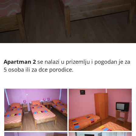
Apartman 2
se nalazi u prizemlju i pogodan je za
5 osoba ili za dce porodice.
Apartman Jovic 2 na
Apartman Jovic 2 na
Bovanskom jezeru
Bovanskom jezeru