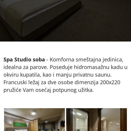
Spa Studio soba
- Komforna smeštajna jedinica,
idealna za parove. Poseduje hidromasažnu kadu u
okviru kupatila, kao i manju privatnu saunu.
Francuski ležaj za dve osobe dimenzija 200x220
pružiće Vam osećaj potpunog užitka.
spa_studio_soba_1
spa_studio_soba_2