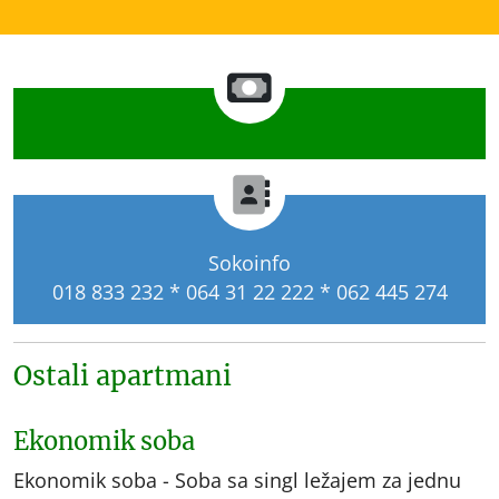
Sokoinfo
018 833 232 * 064 31 22 222 * 062 445 274
Ostali apartmani
Ekonomik soba
Ekonomik soba - Soba sa singl ležajem za jednu